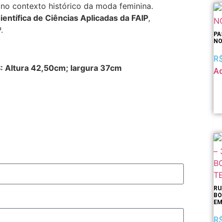
no contexto histórico da moda feminina.
ientífica de Ciências Aplicadas da FAIP
,
.
PA
NO
R
 Altura 42,50cm; largura 37cm
Ad
RU
BO
EM
R