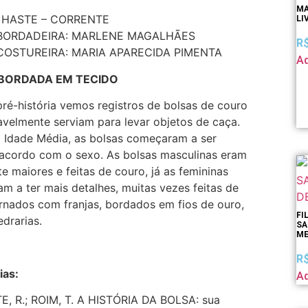
MA
 HASTE – CORRENTE
LI
BORDADEIRA: MARLENE MAGALHÃES
R
COSTUREIRA: MARIA APARECIDA PIMENTA
Ad
BORDADA EM TECIDO
ré-história vemos registros de bolsas de couro
velmente serviam para levar objetos de caça.
 Idade Média, as bolsas começaram a ser
 acordo com o sexo. As bolsas masculinas eram
e maiores e feitas de couro, já as femininas
 a ter mais detalhes, muitas vezes feitas de
rnados com franjas, bordados em fios de ouro,
FI
edrarias.
SA
ME
R
ias:
Ad
E, R.; ROIM, T. A HISTÓRIA DA BOLSA: sua