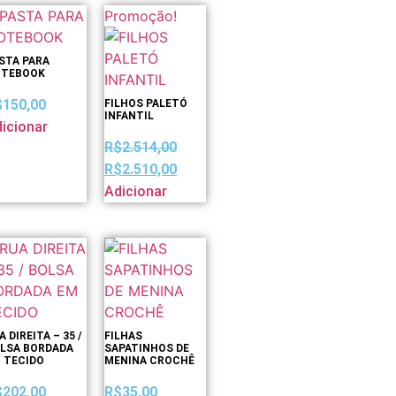
Promoção!
STA PARA
TEBOOK
$
150,00
FILHOS PALETÓ
INFANTIL
icionar
R$
2.514,00
R$
2.510,00
Adicionar
A DIREITA – 35 /
FILHAS
LSA BORDADA
SAPATINHOS DE
 TECIDO
MENINA CROCHÊ
$
202,00
R$
35,00