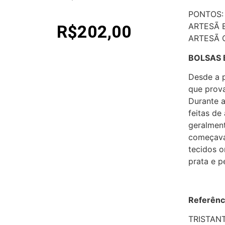
PONTOS:
ARTESÃ 
R$
202,00
ARTESÃ 
BOLSAS 
Desde a p
que prova
Durante a
feitas de
geralment
começavam
tecidos o
prata e p
Referênc
TRISTANT