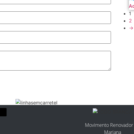
Ad
1
2
→
Movimento Renovador
Mariana