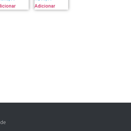
icionar
Adicionar
 de